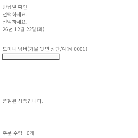
반납일 확인
선택하세요.
선택하세요.
26년 12월 22일(화)
도미니 넘버(거울 뒷면 상단/예:M-0001)
품절된 상품입니다.
주문 수량
0개