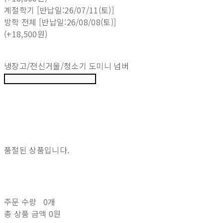
계절학기 [반납일:26/07/11(토)]
방학 전체 [반납일:26/08/08(토)]
(+18,500원)
냉장고/전신거울/청소기 도미니 넘버
품절된 상품입니다.
주문 수량
0개
총 상품 금액
0원